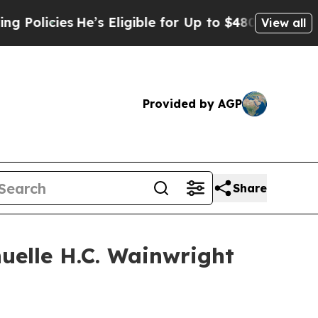
cies
He’s Eligible for Up to $480,000 After Bein
View all
Provided by AGP
Share
uelle H.C. Wainwright