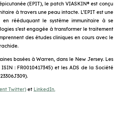
 épicutanée (EPIT), le patch VIASKIN® est conçu
aire à travers une peau intacte. L’EPIT est une
idu en rééduquant le système immunitaire à se
ologies s’est engagée à transformer le traitement
omprennent des études cliniques en cours avec le
rachide.
caines basées à Warren, dans le New Jersey. Les
e ISIN : FR0010417345) et les ADS de la Société
 23306J309).
nt Twitter)
et
LinkedIn.