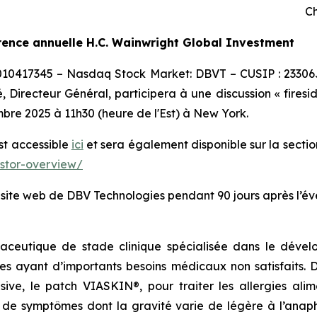
Ch
rence annuelle H.C. Wainwright Global Investment
0010417345 – Nasdaq Stock Market: DBVT – CUSIP : 23306
 Directeur Général, participera à une discussion « firesi
bre 2025 à 11h30 (heure de l'Est) à New York.
est accessible
ici
et sera également disponible sur la sectio
estor-overview/
e site web de DBV Technologies pendant 90 jours après l’é
aceutique de stade clinique spécialisée dans le dévelo
es ayant d’importants besoins médicaux non satisfaits.
lusive, le patch VIASKIN®, pour traiter les allergies al
e symptômes dont la gravité varie de légère à l’anaphy