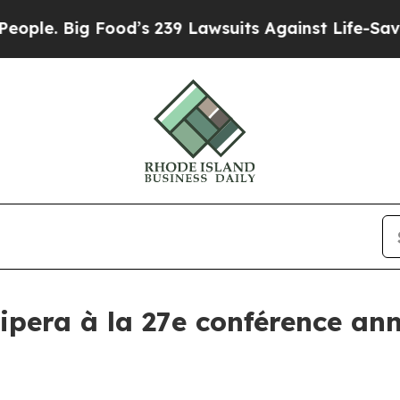
 Big Food’s 239 Lawsuits Against Life-Saving Poli
ipera à la 27e conférence ann