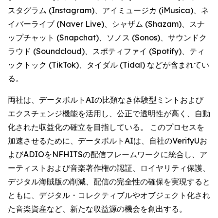
スタグラム (Instagram)、アイミュージカ (iMusica)、ネ
イバーライブ (Naver Live)、シャザム (Shazam)、スナ
ップチャット (Snapchat)、ソノス (Sonos)、サウンドク
ラウド (Soundcloud)、スポティファイ (Spotify)、ティ
ックトック (TikTok)、タイダル (Tidal) などが含まれてい
る。
両社は、データボルトAIの比類なき体験型ミントおよび
エクスチェンジ機能を活用し、公正で透明性が高く、自動
化された収益化の確立を目指している。 このプロセスを
加速させるために、データボルトAIは、自社のVerifyUお
よびADIOをNFHITSの配信フレームワークに統合し、ア
ーティストおよび音楽著作権の認証、ロイヤリティ保護、
デジタル海賊版の削減、配信の完全性の確保を実現すると
ともに、デジタル・コレクティブルやオブジェクト化され
た音楽資産など、新たな収益源の機会を創出する。