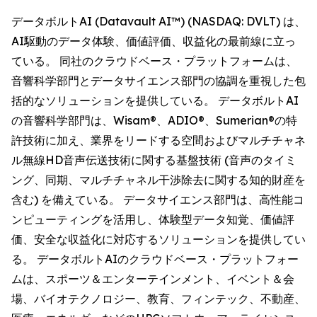
データボルトAI (Datavault AI™) (NASDAQ: DVLT) は、
AI駆動のデータ体験、価値評価、収益化の最前線に立っ
ている。 同社のクラウドベース・プラットフォームは、
音響科学部門とデータサイエンス部門の協調を重視した包
括的なソリューションを提供している。 データボルトAI
の音響科学部門は、Wisam®、ADIO®、Sumerian®の特
許技術に加え、業界をリードする空間およびマルチチャネ
ル無線HD音声伝送技術に関する基盤技術 (音声のタイミ
ング、同期、マルチチャネル干渉除去に関する知的財産を
含む) を備えている。 データサイエンス部門は、高性能コ
ンピューティングを活用し、体験型データ知覚、価値評
価、安全な収益化に対応するソリューションを提供してい
る。 データボルトAIのクラウドベース・プラットフォー
ムは、スポーツ＆エンターテインメント、イベント＆会
場、バイオテクノロジー、教育、フィンテック、不動産、