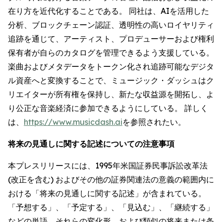
在り方を近代化することである。 同社は、AIを活用した
分析、ブロックチェーン認証、透明性の高いロイヤリティ
追跡を通じて、アーティスト、プロデューサーおよび権利
保有者が自らのカタログを管理できるよう支援している。
楽曲およびメタデータをトークン化され追跡可能なデジタ
ル資産へと変換することで、ミュージック・ダッシュはク
リエイターが所有権を保持し、新たな収益源を開拓し、よ
り公正な音楽経済に参加できるようにしている。 詳しく
は、
https://www.musicdash.ai
を参照されたい。
将来の見通しに関する記述についての注意事項
本プレスリリースには、1995年米国証券民事訴訟改革法
(改正を含む) およびその他の証券関連法の意義の範囲内に
おける「将来の見通しに関する記述」が含まれている。
「予想する」、「予定する」、「見込む」、「継続する」
などの単語、それらの変化形、および類似の将来または条