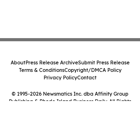
About
Press Release Archive
Submit Press Release
Terms & Conditions
Copyright/DMCA Policy
Privacy Policy
Contact
© 1995-2026 Newsmatics Inc. dba Affinity Group
Publishing & Rhode Island Business Daily. All Rights
Reserved.
Cookie Settings / Your Privacy Choices