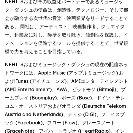
NFHITSおよびその収益化パートナーであるミュージッ
ク・ダッシュの使命は、創造性、テクノロジー、そして機
会が融合する次世代の音楽・映画業界をリードすることで
ある。 同社は、アーティスト、映画製作者、クリエイタ
ー、起業家に対し、障壁を取り除き、独創性を保護し、イ
ノベーションを促進するツールを提供することで、世界規
模で力を与えることを目指している。
NFHITSおよびミュージック・ダッシュの現在の配信ネッ
トワークには、Apple Music (アップルミュージック) お
よびiTunes (アイチューンズ)、AMIエンターテインメント
(AMI Entertainment)、AWA、ビットモジ (Bitmoji)、ブ
ームプレイ (Boomplay)、ボーズ (Bose)、ドイツ・テレ
コム・オーストリアおよびオランダ (Deutsche Telekom
Austria and Netherlands)、ディジ (DiGi)、フェイスブ
ック (Facebook)、フロー (Flow)、グレースノート
(GraceNote)、アイハートラジオ (iHeartRadio)、イン