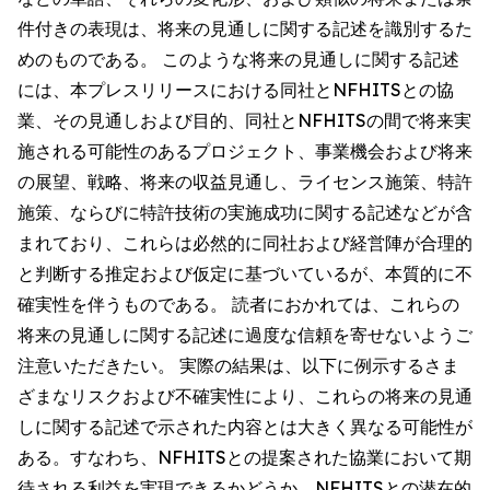
件付きの表現は、将来の見通しに関する記述を識別するた
めのものである。 このような将来の見通しに関する記述
には、本プレスリリースにおける同社とNFHITSとの協
業、その見通しおよび目的、同社とNFHITSの間で将来実
施される可能性のあるプロジェクト、事業機会および将来
の展望、戦略、将来の収益見通し、ライセンス施策、特許
施策、ならびに特許技術の実施成功に関する記述などが含
まれており、これらは必然的に同社および経営陣が合理的
と判断する推定および仮定に基づいているが、本質的に不
確実性を伴うものである。 読者におかれては、これらの
将来の見通しに関する記述に過度な信頼を寄せないようご
注意いただきたい。 実際の結果は、以下に例示するさま
ざまなリスクおよび不確実性により、これらの将来の見通
しに関する記述で示された内容とは大きく異なる可能性が
ある。すなわち、NFHITSとの提案された協業において期
待される利益を実現できるかどうか、NFHITSとの潜在的