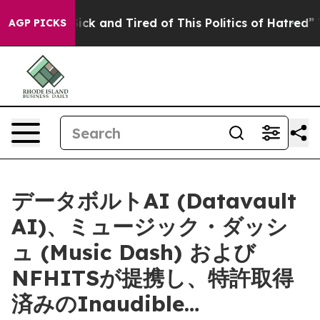
 Are Sick and Tired of This Politics of Hatred”
The St
AGP PICKS
データボルトAI (Datavault
AI)、ミュージック・ダッシ
ュ (Music Dash) および
NFHITSが提携し、特許取得
済みのInaudible…