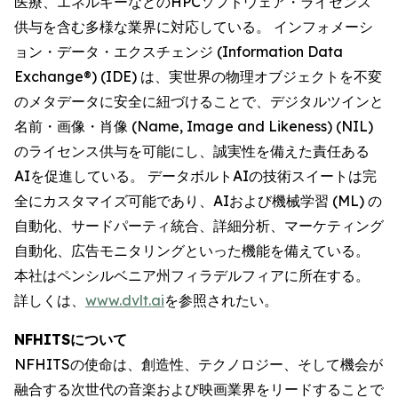
医療、エネルギーなどのHPCソフトウェア・ライセンス
供与を含む多様な業界に対応している。 インフォメーシ
ョン・データ・エクスチェンジ (Information Data
Exchange®) (IDE) は、実世界の物理オブジェクトを不変
のメタデータに安全に紐づけることで、デジタルツインと
名前・画像・肖像 (Name, Image and Likeness) (NIL)
のライセンス供与を可能にし、誠実性を備えた責任ある
AIを促進している。 データボルトAIの技術スイートは完
全にカスタマイズ可能であり、AIおよび機械学習 (ML) の
自動化、サードパーティ統合、詳細分析、マーケティング
自動化、広告モニタリングといった機能を備えている。
本社はペンシルベニア州フィラデルフィアに所在する。
詳しくは、
www.dvlt.ai
を参照されたい。
NFHITSについて
NFHITSの使命は、創造性、テクノロジー、そして機会が
融合する次世代の音楽および映画業界をリードすることで