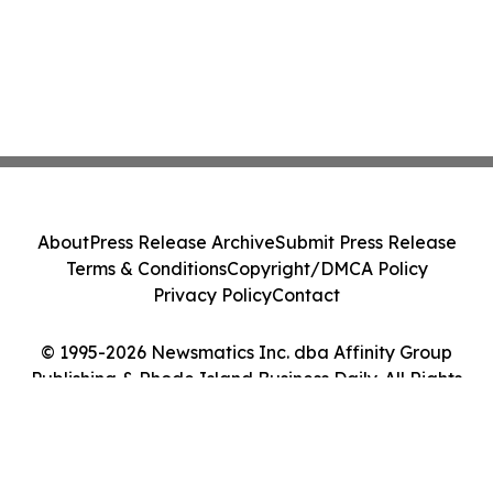
About
Press Release Archive
Submit Press Release
Terms & Conditions
Copyright/DMCA Policy
Privacy Policy
Contact
© 1995-2026 Newsmatics Inc. dba Affinity Group
Publishing & Rhode Island Business Daily. All Rights
Reserved.
Cookie Settings / Your Privacy Choices